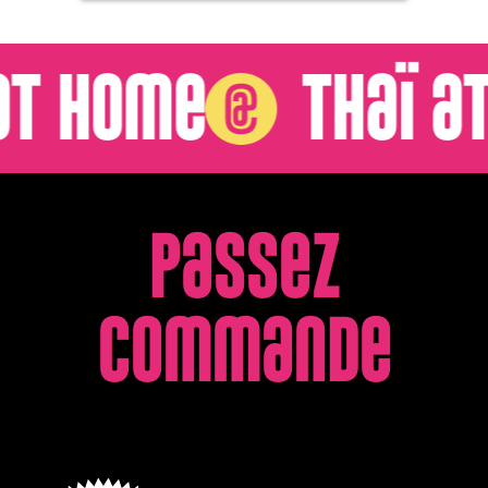
T Home
THaï aT
Passez
commanDe