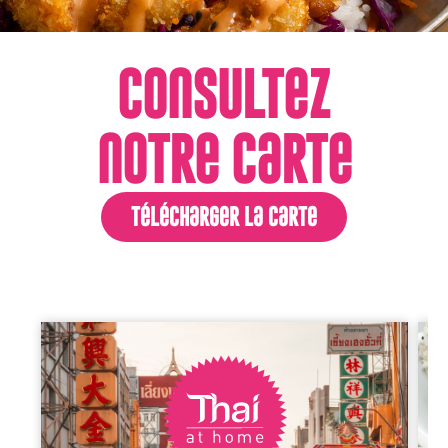
ConsuLTez
noTRe caRTe
TéLécHaRGeR La CaRTe